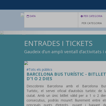
DATA
PER CATEGORIA
Previous
ENTRADES I TICKETS
Gaudeix d’un ampli ventall d’activitats 
#Tots els públics
BARCELONA BUS TURÍSTIC - BITLLET
D’1 O 2 DIES
Descobreix Barcelona amb el Barcelona Bu
Turístic, el servei oficial d’autobús turístic de l
ciutat. Amb un únic bitllet vàlid per a 1 o 2 die
consecutius, podràs moure’t lliurement entre el
principals punts d’interès, pujant i baixant d