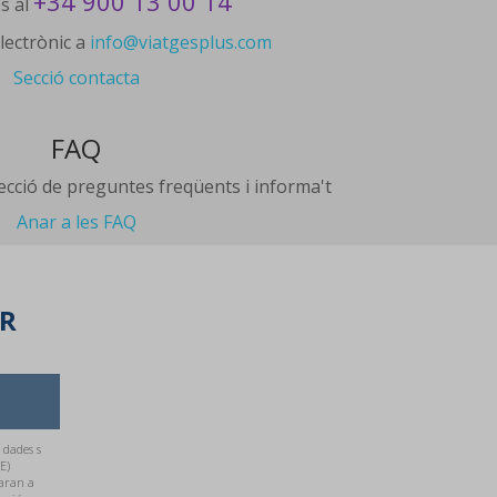
+34 900 13 00 14
s al
lectrònic a
info@viatgesplus.com
Secció contacta
FAQ
secció de preguntes freqüents i informa't
Anar a les FAQ
ER
 dades s
E)
aran a