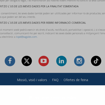
cepte per obligació legal, i es mantindran als nostres fitxers mentre no sol·liciti la seva cancel·l
ITZO L´US DE LES MEVES DADES PER LA FINALITAT ESMENTADA
 consentiment, les seves dades també poden ser utilitzades per informar-lo de productes, ser
 que poden ser del seu interès.
ITZO L´US DE LES MEVES DADES PER REBRE INFORMACIÓ COMERCIAL
l moment vostè podrà exercir els drets d'accés, rectificació, portabilitat i oposició, i, si s'esca
 cancel·lació , comunicant-ho per escrit, indicant les seves dades personals a mitjançant l'e
u electrònic a
lopd@sagales.com.
Missió, visió i valors
·
FAQ
·
Ofertes de feina
 generals i política de privadesa
·
Condicions de compra
·
Política
Les teves compres online
Modifica o torna a imprimir el teu e-ticket