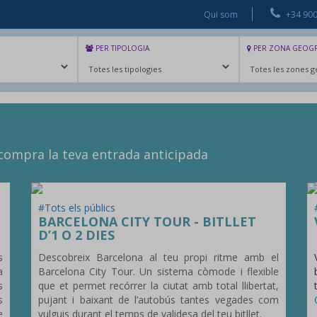
Qui som
+34 900
PER TIPOLOGIA
PER ZONA GEOGR
INICI
EXCURSIONS
ENTRADES
GR
i compra la teva entrada anticipada
#Tots els públics
BARCELONA CITY TOUR - BITLLET
D’1 O 2 DIES
s
Descobreix Barcelona al teu propi ritme amb el
a
Barcelona City Tour. Un sistema còmode i flexible
s
que et permet recórrer la ciutat amb total llibertat,
s
pujant i baixant de l’autobús tantes vegades com
e
vulguis durant el temps de validesa del teu bitllet.