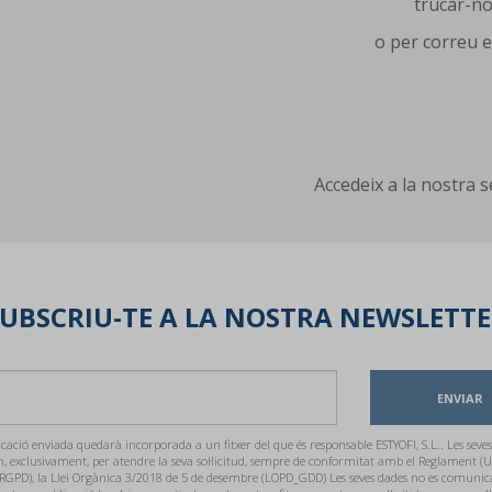
trucar-no
o per correu e
Accedeix a la nostra 
UBSCRIU-TE A LA NOSTRA NEWSLETT
ENVIAR
ació enviada quedarà incorporada a un fitxer del que és responsable ESTYOFI, S.L.. Les seves
n, exclusivament, per atendre la seva sol·licitud, sempre de conformitat amb el Reglament (U
RGPD), la Llei Orgànica 3/2018 de 5 de desembre (LOPD_GDD) Les seves dades no es comunic