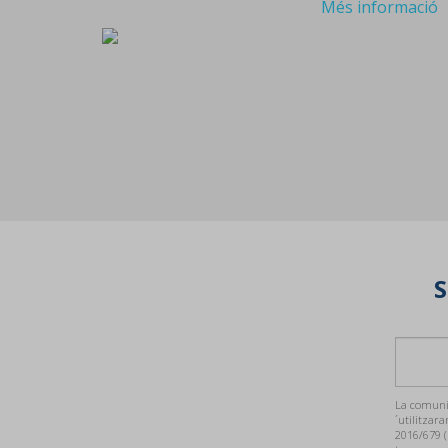
Més informació
S
La comunic
´utilitzara
2016/679 (