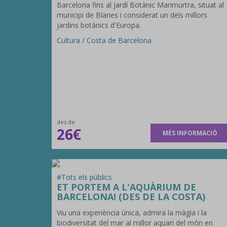
Barcelona fins al Jardí Botànic Marimurtra, situat al
municipi de Blanes i considerat un dels millors
jardins botànics d'Europa.
Cultura
/
Costa de Barcelona
des de
26€
MÉS INFORMACIÓ
#Tots els públics
ET PORTEM A L'AQUÀRIUM DE
BARCELONA! (DES DE LA COSTA)
Viu una experiència única, admira la màgia i la
biodiversitat del mar al millor aquari del món en