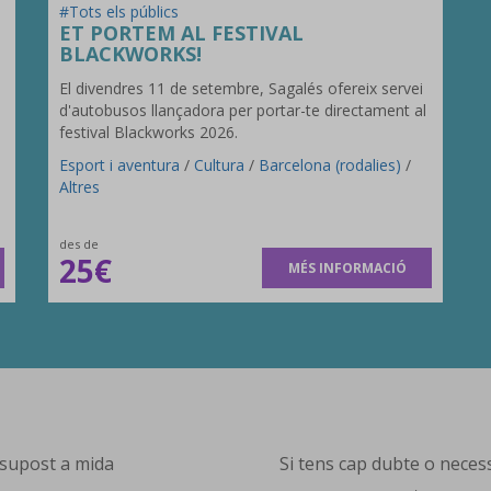
#Tots els públics
ET PORTEM AL FESTIVAL
BLACKWORKS!
El divendres 11 de setembre, Sagalés ofereix servei
d'autobusos llançadora per portar-te directament al
festival Blackworks 2026.
Esport i aventura
/
Cultura
/
Barcelona (rodalies)
/
Altres
des de
25€
MÉS INFORMACIÓ
supost a mida
Si tens cap dubte o necess