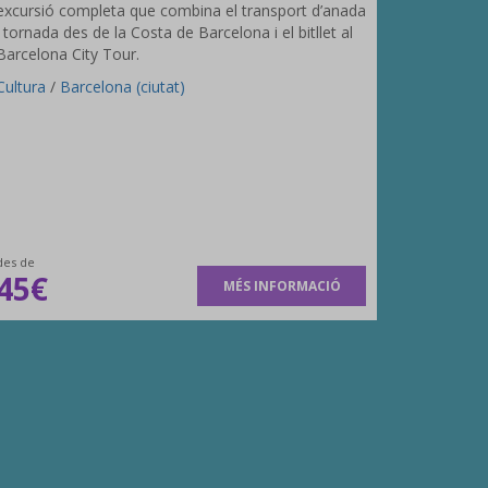
excursió completa que combina el transport d’anada
i tornada des de la Costa de Barcelona i el bitllet al
Barcelona City Tour.
Cultura
/
Barcelona (ciutat)
des de
45€
MÉS INFORMACIÓ