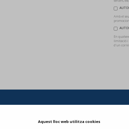
tercers, ex
AUTOR
Amb el seu
promocions
AUTOR
En qualsevo
limitació i
d'un corre
Condicions
Aquest lloc web utilitza cookies