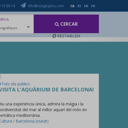
 13 00 14
info@viatgesplus.com
CA
ES
EN
FR
ÀFICA
CERCAR
UPS
LINKS D'INTERÈS
FAQ
CONTACTA
RESTABLEIX
Next
#Tots els públics
VISITA L'AQUÀRIUM DE BARCELONA!
Viu una experiència única, admira la màgia i la
biodiversitat del mar al millor aquari del món en
temàtica mediterrània.
Cultura
/
Barcelona (ciutat)