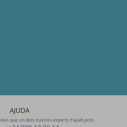
AJUDA
ites que un dels nostres experts t’ajudi pots