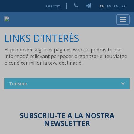
Qui som
CA
ES
EN
FR
Toggl
navig
LINKS D'INTERÈS
Et proposem algunes pàgines web on podràs trobar
informació rellevant per poder organitzar el teu viatge
o conéixer millor la teva destinació.
Turisme
SUBSCRIU-TE A LA NOSTRA
NEWSLETTER