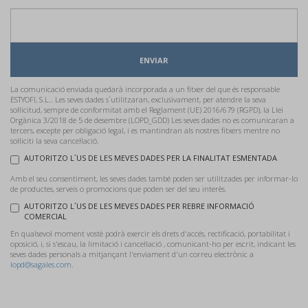
ENVIAR
La comunicació enviada quedarà incorporada a un fitxer del que és responsable
ESTYOFI, S.L.. Les seves dades s´utilitzaran, exclusivament, per atendre la seva
sol·licitud, sempre de conformitat amb el Reglament (UE) 2016/679 (RGPD), la Llei
Orgànica 3/2018 de 5 de desembre (LOPD_GDD) Les seves dades no es comunicaran a
tercers, excepte per obligació legal, i es mantindran als nostres fitxers mentre no
sol·liciti la seva cancel·lació.
AUTORITZO L´US DE LES MEVES DADES PER LA FINALITAT ESMENTADA
Amb el seu consentiment, les seves dades també poden ser utilitzades per informar-lo
de productes, serveis o promocions que poden ser del seu interès.
AUTORITZO L´US DE LES MEVES DADES PER REBRE INFORMACIÓ
COMERCIAL
En qualsevol moment vostè podrà exercir els drets d'accés, rectificació, portabilitat i
oposició, i, si s'escau, la limitació i cancel·lació , comunicant-ho per escrit, indicant les
seves dades personals a mitjançant l'enviament d'un correu electrònic a
lopd@sagales.com.