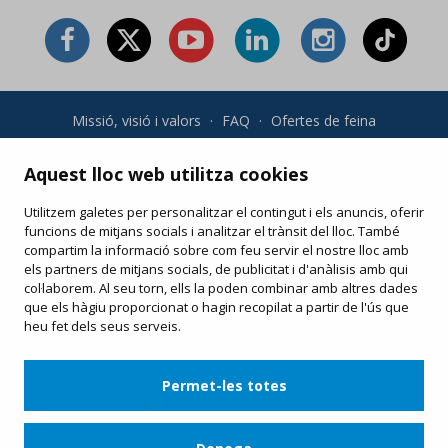
Missió, visió i valors
·
FAQ
·
Ofertes de feina
Condicions generals i política de privadesa
·
Condicions de
compra
·
Política de cookies
Aquest lloc web utilitza cookies
Utilitzem galetes per personalitzar el contingut i els anuncis, oferir
Les teves compres online
funcions de mitjans socials i analitzar el trànsit del lloc. També
Modifica o torna a imprimir el teu e-ticket
compartim la informació sobre com feu servir el nostre lloc amb
els partners de mitjans socials, de publicitat i d'anàlisis amb qui
col·laborem. Al seu torn, ells la poden combinar amb altres dades
que els hàgiu proporcionat o hagin recopilat a partir de l'ús que
heu fet dels seus serveis.
Permet-les totes