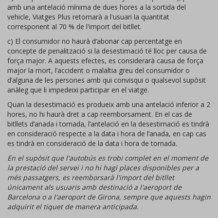
amb una antelació mínima de dues hores a la sortida del
vehicle, Viatges Plus retornarà a l'usuari la quantitat
corresponent al 70 % de l'import del bitllet.
c) El consumidor no haurà d’abonar cap percentatge en
concepte de penalització si la desestimació té lloc per causa de
força major. A aquests efectes, es considerarà causa de força
major la mort, l’accident o malaltia greu del consumidor o
d’alguna de les persones amb qui convisqui o qualsevol supòsit
anàleg que li impedeixi participar en el viatge.
Quan la desestimació es produeix amb una antelació inferior a 2
hores, no hi haurà dret a cap reemborsament. En el cas de
bitllets d’anada i tornada, l’antelació en la desestimació es tindrà
en consideració respecte a la data i hora de l’anada, en cap cas
es tindrà en consideració de la data i hora de tornada.
En el supòsit que l'autobús es trobi complet en el moment de
la prestació del servei i no hi hagi places disponibles per a
més passatgers, es reemborsarà l'import del bitllet
únicament als usuaris amb destinació a l'aeroport de
Barcelona o a l'aeroport de Girona, sempre que aquests hagin
adquirit el tiquet de manera anticipada.