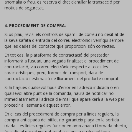
anomalia o frau, es reserva el dret d’anul·lar la transacció per
motius de seguretat.
4. PROCEDIMENT DE COMPRA:
Si us plau, revisi els controls de spam i de correu no desitjat de
la seva safata d'entrada del correu electrònic i verifiqui sempre
que les dades del contacte que proporcioni són correctes.
En tot cas, la plataforma de contractació del prestador
informarà a l'usuari, una vegada finalitzat el procediment de
contractació, via correu electrònic respecte a totes les
característiques, preu, formes de transport, data de
contractació i estimació de lliurament del producte comprat.
Si hi hagués qualsevol tipus d'error en l'adreça indicada o en
qualsevol altre punt de la comanda, haurà de notificar-ho
immediatament a l'adreça d'e-mail que apareixerà a la web per
procedir a l'esmena d'aquest error.
En el cas del procediment de compra per a línies regulars, la
compra anticipada del bitllet no garanteix plaça en la sortida
triada. Les línies regulars funcionen amb anada i tornada oberta,
és a dir, el passatger pot agafar el bus a qualsevol hora,