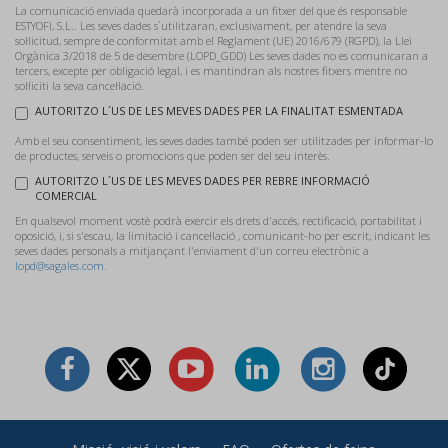
La comunicació enviada quedarà incorporada a un fitxer del que és responsable
ESTYOFI, S.L.. Les seves dades s´utilitzaran, exclusivament, per atendre la seva
sol·licitud, sempre de conformitat amb el Reglament (UE) 2016/679 (RGPD), la Llei
Orgànica 3/2018 de 5 de desembre (LOPD_GDD) Les seves dades no es comunicaran a
tercers, excepte per obligació legal, i es mantindran als nostres fitxers mentre no
sol·liciti la seva cancel·lació.
AUTORITZO L´US DE LES MEVES DADES PER LA FINALITAT ESMENTADA
Amb el seu consentiment, les seves dades també poden ser utilitzades per informar-lo
de productes, serveis o promocions que poden ser del seu interès.
AUTORITZO L´US DE LES MEVES DADES PER REBRE INFORMACIÓ
COMERCIAL
En qualsevol moment vostè podrà exercir els drets d'accés, rectificació, portabilitat i
oposició, i, si s'escau, la limitació i cancel·lació , comunicant-ho per escrit, indicant les
seves dades personals a mitjançant l'enviament d'un correu electrònic a
lopd@sagales.com.