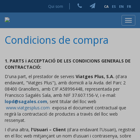
Qui som
CA
ES
EN
FR
Toggl
navig
Condicions de compra
1. PARTS i ACCEPTACIÓ DE LES CONDICIONS GENERALS DE
CONTRACTACIÓ:
D'una part, el prestador de serveis
Viatges Plus, S.A.
(d'ara
endavant, "Viatges Plus"), amb domicili a la Avda. del Parc 2
08400 Granollers, amb CIF A58996448, representada per
Francisco Sagalés Sala, amb NIF 37.607.156-V, i e-mail:
lopd@sagales.com
, sent titular del lloc web
www.viatgesplus.com
exposa el document contractual que
regirà la contractació de productes a través del lloc web
ressenyat.
I d'una altra,
l'Usuari – Client
(d'ara endavant l'Usuari), registrat
en el lloc web mitjançant un nom d'usuari i contrasenya, sobre