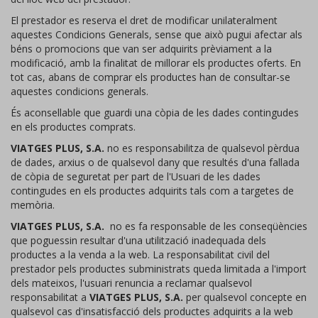
El prestador es reserva el dret de modificar unilateralment
aquestes Condicions Generals, sense que això pugui afectar als
béns o promocions que van ser adquirits prèviament a la
modificació, amb la finalitat de millorar els productes oferts. En
tot cas, abans de comprar els productes han de consultar-se
aquestes condicions generals.
És aconsellable que guardi una còpia de les dades contingudes
en els productes comprats.
VIATGES PLUS, S.A.
no es responsabilitza de qualsevol pèrdua
de dades, arxius o de qualsevol dany que resultés d'una fallada
de còpia de seguretat per part de l'Usuari de les dades
contingudes en els productes adquirits tals com a targetes de
memòria.
VIATGES PLUS, S.A.
no es fa responsable de les conseqüències
que poguessin resultar d'una utilització inadequada dels
productes a la venda a la web. La responsabilitat civil del
prestador pels productes subministrats queda limitada a l'import
dels mateixos, l'usuari renuncia a reclamar qualsevol
responsabilitat a
VIATGES PLUS, S.A.
per qualsevol concepte en
qualsevol cas d'insatisfacció dels productes adquirits a la web