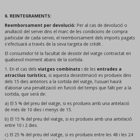
6. REINTEGRAMENTS:
Reemborsament per devolució:
Per al cas de devolució o
anul·lació del servei dins el marc de les condicions de compra
particular de cada servei, el reemborsament dels imports pagats
s'efectuarà a través de la seva targeta de crèdit .
El consumidor té la facultat de desistir del viatge contractat en
qualsevol moment abans de la sortida.
1. En el cas dels
viatges combinats
i de les
entrades a
atractius turístics
, si aquesta desestimació es produeix dins
dels 15 dies anteriors a la sortida del viatge, l'usuari haurà
d’abonar una penalització en funció del temps que falti per a la
sortida, que serà de:
a) El 5 % del preu del viatge, si es produeix amb una antelació
de més de 10 dies i menys de 15.
b) El 15 % del preu del viatge, si es produeix amb una antelació
entre 10 i 2 dies.
c) El 25 % del preu del viatge, si es produeix entre les 48 i les 24