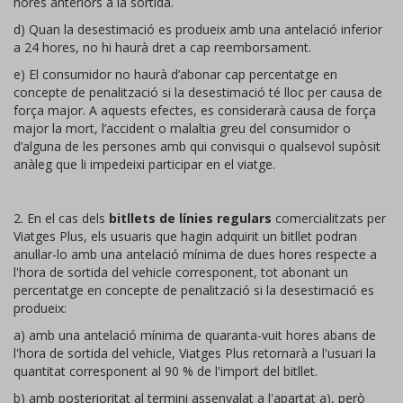
hores anteriors a la sortida.
d) Quan la desestimació es produeix amb una antelació inferior
a 24 hores, no hi haurà dret a cap reemborsament.
e) El consumidor no haurà d’abonar cap percentatge en
concepte de penalització si la desestimació té lloc per causa de
força major. A aquests efectes, es considerarà causa de força
major la mort, l’accident o malaltia greu del consumidor o
d’alguna de les persones amb qui convisqui o qualsevol supòsit
anàleg que li impedeixi participar en el viatge.
2. En el cas dels
bitllets de línies regulars
comercialitzats per
Viatges Plus, els usuaris que hagin adquirit un bitllet podran
anul·lar-lo amb una antelació mínima de dues hores respecte a
l'hora de sortida del vehicle corresponent, tot abonant un
percentatge en concepte de penalització si la desestimació es
produeix:
a) amb una antelació mínima de quaranta-vuit hores abans de
l'hora de sortida del vehicle, Viatges Plus retornarà a l'usuari la
quantitat corresponent al 90 % de l'import del bitllet.
b) amb posterioritat al termini assenyalat a l'apartat a), però