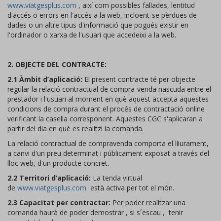
www.viatgesplus.com
, així com possibles fallades, lentitud
d'accés o errors en l'accés a la web, incloent-se pèrdues de
dades o un altre tipus d'informació que pogués existir en
l'ordinador o xarxa de l'usuari que accedeixi a la web.
2. OBJECTE DEL CONTRACTE:
2.1 Àmbit d’aplicació:
El present contracte té per objecte
regular la relació contractual de compra-venda nascuda entre el
prestador i l'usuari al moment en què aquest accepta aquestes
condicions de compra durant el procés de contractació online
verificant la casella corresponent. Aquestes CGC s'aplicaran a
partir del dia en què es realitzi la comanda.
La relació contractual de compravenda comporta el lliurament,
a canvi d'un preu determinat i públicament exposat a través del
lloc web, d'un producte concret.
2.2 Territori d’aplicació:
La tenda virtual
de
www.viatgesplus.com
està activa per tot el món.
2.3 Capacitat per contractar:
Per poder realitzar una
comanda haurà de poder demostrar , si s´escau , tenir