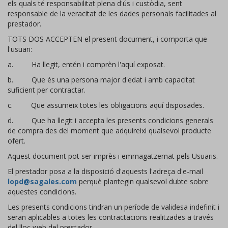
els quals té responsabilitat plena d'ús i custòdia, sent
responsable de la veracitat de les dades personals facilitades al
prestador.
TOTS DOS ACCEPTEN el present document, i comporta que
l'usuari:
a. Ha llegit, entén i comprèn l'aquí exposat.
b. Que és una persona major d'edat i amb capacitat
suficient per contractar.
c. Que assumeix totes les obligacions aquí disposades.
d. Que ha llegit i accepta les presents condicions generals
de compra des del moment que adquireixi qualsevol producte
ofert.
Aquest document pot ser imprès i emmagatzemat pels Usuaris.
El prestador posa a la disposició d'aquests l'adreça d'e-mail
lopd@sagales.com
perquè plantegin qualsevol dubte sobre
aquestes condicions.
Les presents condicions tindran un període de validesa indefinit i
seran aplicables a totes les contractacions realitzades a través
del lloc web del prestador.