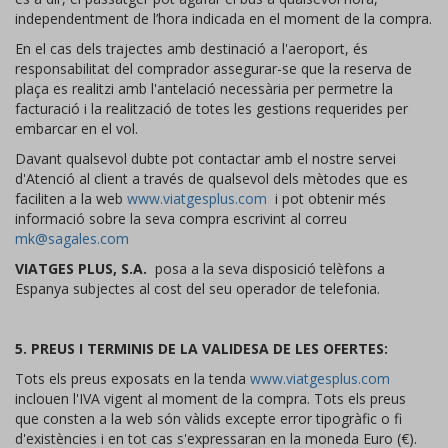
independentment de l’hora indicada en el moment de la compra.
En el cas dels trajectes amb destinació a l'aeroport, és
responsabilitat del comprador assegurar-se que la reserva de
plaça es realitzi amb l'antelació necessària per permetre la
facturació i la realització de totes les gestions requerides per
embarcar en el vol.
Davant qualsevol dubte pot contactar amb el nostre servei
d'Atenció al client a través de qualsevol dels mètodes que es
faciliten a la web
www.viatgesplus.com
i pot obtenir més
informació sobre la seva compra escrivint al correu
mk@sagales.com
VIATGES PLUS, S.A.
posa a la seva disposició telèfons a
Espanya subjectes al cost del seu operador de telefonia.
5. PREUS I TERMINIS DE LA VALIDESA DE LES OFERTES:
Tots els preus exposats en la tenda
www.viatgesplus.com
inclouen l'IVA vigent al moment de la compra. Tots els preus
que consten a la web són vàlids excepte error tipogràfic o fi
d'existències i en tot cas s'expressaran en la moneda Euro (€).