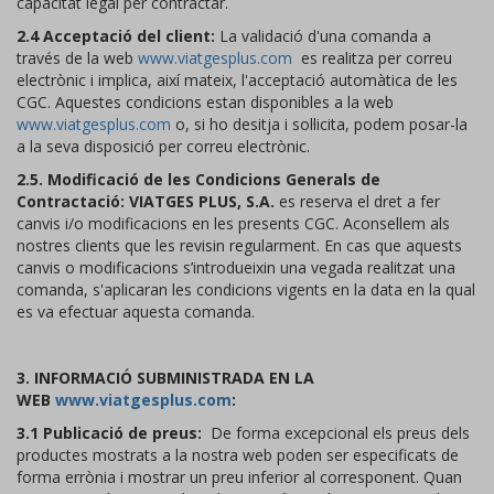
capacitat legal per contractar.
2.4 Acceptació del client:
La validació d'una comanda a
través de la web
www.viatgesplus.com
es realitza per correu
electrònic i implica, així mateix, l'acceptació automàtica de les
CGC. Aquestes condicions estan disponibles a la web
www.viatgesplus.com
o, si ho desitja i sol·licita, podem posar-la
a la seva disposició per correu electrònic.
2.5. Modificació de les Condicions Generals de
Contractació:
VIATGES PLUS, S.A.
es reserva el dret a fer
canvis i/o modificacions en les presents CGC. Aconsellem als
nostres clients que les revisin regularment. En cas que aquests
canvis o modificacions s’introdueixin una vegada realitzat una
comanda, s'aplicaran les condicions vigents en la data en la qual
es va efectuar aquesta comanda.
3. INFORMACIÓ SUBMINISTRADA EN LA
WEB
www.viatgesplus.com
:
3.1 Publicació de preus:
De forma excepcional els preus dels
productes mostrats a la nostra web poden ser especificats de
forma errònia i mostrar un preu inferior al corresponent. Quan