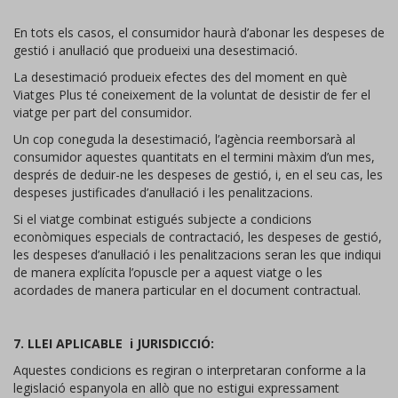
En tots els casos, el consumidor haurà d’abonar les despeses de
gestió i anul·lació que produeixi una desestimació.
La desestimació produeix efectes des del moment en què
Viatges Plus té coneixement de la voluntat de desistir de fer el
viatge per part del consumidor.
Un cop coneguda la desestimació, l’agència reemborsarà al
consumidor aquestes quantitats en el termini màxim d’un mes,
després de deduir-ne les despeses de gestió, i, en el seu cas, les
despeses justificades d’anul·lació i les penalitzacions.
Si el viatge combinat estigués subjecte a condicions
econòmiques especials de contractació, les despeses de gestió,
les despeses d’anul·lació i les penalitzacions seran les que indiqui
de manera explícita l’opuscle per a aquest viatge o les
acordades de manera particular en el document contractual.
7. LLEI APLICABLE i JURISDICCIÓ:
Aquestes condicions es regiran o interpretaran conforme a la
legislació espanyola en allò que no estigui expressament