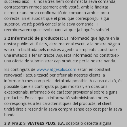
succeeixi això, i si nosaltres hem confirmat la seva comanda,
contactarem immediatament amb vostè, amb la finalitat
d'emetre una nova confirmació de comanda amb el preu
correcte. En el supòsit que el preu que correspongui sigui
superior, Vostè podrà cancel·lar la seva comanda i li
reemborsarem qualsevol quantitat que ja hagués satisfet.
3.2 Informació de productes:
La informació que figura en la
nostra publicitat, fullets, altre material escrit, a la nostra pàgina
web o la facilitada pels nostres agents o empleats constitueix
una invitació a fer un tracte. Aquesta informació no constitueix
una oferta de subministrar cap producte per la nostra banda.
Els continguts de
www.viatgesplus.com
estan en constant
renovació i actualització per oferir als nostres clients la
informació més completa i detallada possible. A causa d'això, és
possible que els continguts puguin mostrar, en ocasions
excepcionals, informació de caràcter provisional sobre alguns
productes. En cas que la informació subministrada no es
correspongués a les característiques del producte, el client
tindrà dret a rescindir la seva compra sense cap cost per la seva
banda.
3.3 Frau:
Si
VIATGES PLUS, S.A.
sospita o detecta alguna