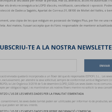
es tècniques al seu abast per evitar la pèrdua, mal ús, alteració, accés no autoritzat i 
els drets reconeguts a la LOPD d'accés, rectificació, cancel·lació i oposició. Poden 
 Protecció de Dades a Sagalés, Apartat de Correus 31, 08100 de Mollet del Vallès, o b
ment, una còpia de les que estiguin en possessió de Viatges Plus, per fer-ne una revis
leta. Així mateix, l'usuari accepta que és l'únic responsable de mantenir actualitza
UBSCRIU-TE A LA NOSTRA NEWSLETT
ENVIAR
ació enviada quedarà incorporada a un fitxer del que és responsable ESTYOFI, S.L.. Les seves
n, exclusivament, per atendre la seva sol·licitud, sempre de conformitat amb el Reglament (U
RGPD), la Llei Orgànica 3/2018 de 5 de desembre (LOPD_GDD) Les seves dades no es comunic
cepte per obligació legal, i es mantindran als nostres fitxers mentre no sol·liciti la seva cancel·l
ITZO L´US DE LES MEVES DADES PER LA FINALITAT ESMENTADA
 consentiment, les seves dades també poden ser utilitzades per informar-lo de productes, ser
 que poden ser del seu interès.
ITZO L´US DE LES MEVES DADES PER REBRE INFORMACIÓ COMERCIAL