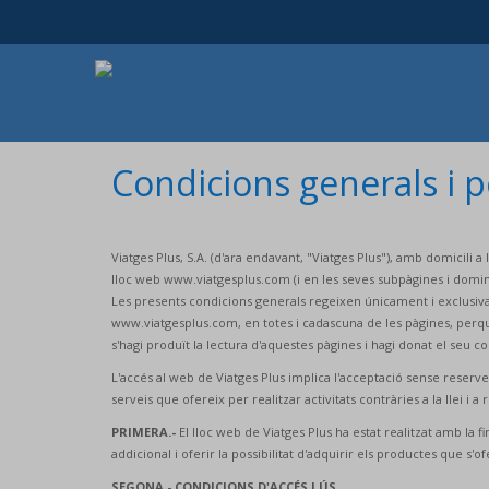
Condicions generals i p
Viatges Plus, S.A. (d'ara endavant, "Viatges Plus"), amb domicili 
lloc web www.viatgesplus.com (i en les seves subpàgines i domini
Les presents condicions generals regeixen únicament i exclusiva 
www.viatgesplus.com, en totes i cadascuna de les pàgines, perquè
s'hagi produït la lectura d'aquestes pàgines i hagi donat el seu
L'accés al web de Viatges Plus implica l'acceptació sense reserv
serveis que ofereix per realitzar activitats contràries a la llei 
PRIMERA.-
El lloc web de Viatges Plus ha estat realitzat amb la f
addicional i oferir la possibilitat d'adquirir els productes que s
SEGONA.- CONDICIONS D'ACCÉS I ÚS