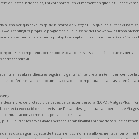
mpetent aquestes incidències, i hi col·laborarà, en el moment en què tingui coneixeme
ació aliena per qualsevol mitjà de la marca de Viatges Plus, que inclou tant el nom 
lus —els continguts propis, la programació i el disseny del lloc web— es troba plen
rmació dels esmentants elements protegits excepte consentiment exprés de Viatges P
panyola. Són competents per resoldre tota controvèrsia o conflicte que es derivi de 
s correspondre-li.
 nul·la, les altres clàusules seguiran vigents i s'interpretaran tenint en compte la vo
acultats conferits en aquest document, cosa que no implicarà en cap cas la renúncia
LOPD)
13 de desembre, de protecció de dades de caràcter personal (LOPD), Viatges Plus inf
e la correcta execució dels serveis que l'usuari desitgi contractar i per tal que Viatges
 de comunicacions comercials per via electrònica.
ts, pugui utilitzar les seves dades personals amb finalitats promocionals, inclòs l'e
es de les quals siguin objecte de tractament conforme a allò esmentat anteriorment