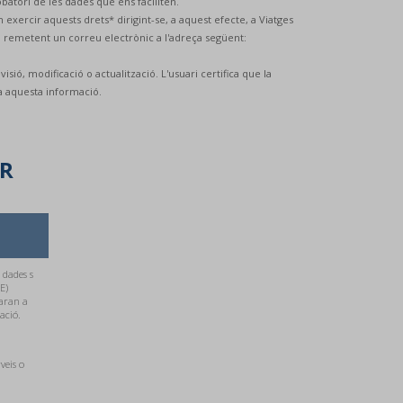
robatori de les dades que ens faciliten.
exercir aquests drets* dirigint-se, a aquest efecte, a Viatges
en remetent un correu electrònic a l'adreça següent:
ió, modificació o actualització. L'usuari certifica que la
da aquesta informació.
ER
 dades s
E)
aran a
ació.
veis o