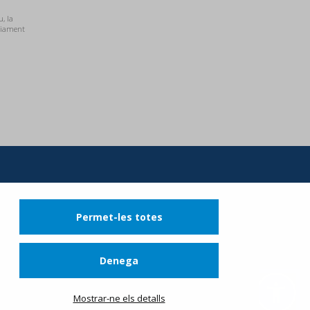
u, la
nviament
 de cookies
Permet-les totes
Denega
nfo@viatgesplus.com
Mostrar-ne els detalls