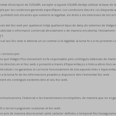
orietat d'inscripció de l'USUARI, excepte si aquest USUARI desitja utilitzar la base d
irà per les condicions generals específiques. Les condicions d'accés i ús d'aquesta we
bits tots els actes que vulnerin la legalitat, els drets o els interessos de tercers: 
avés del lloc web per qualsevol mitjà qualsevol tipus de dany als sistemes de Viatges 
de publicitat o informació comercial directament o de manera encoberta, l'enviamen
").
al seu lloc web si detecta un ús contrari a la legalitat, la bona fe o a les presents 
i inclosos per:
manera que Viatges Plus únicament es fa responsable pels continguts elaborats de mane
ons directes en el lloc web o presents a través d'hiperenllaços o links a altres llocs we
introduïts i no garanteix el correcte funcionament de tots aquests links o hiperenllaç
ari a la bona fe de les informacions posades a disposició dins l'esmentat lloc web.
ment els continguts existents dins el seu lloc web.
es comunicacions, l'esborrat o les transmissions incompletes, de manera que no es ga
IS o tercers poguessin ocasionar al lloc web.
revi avís de manera discrecional i amb caràcter definitiu o temporal fins l'asseguram