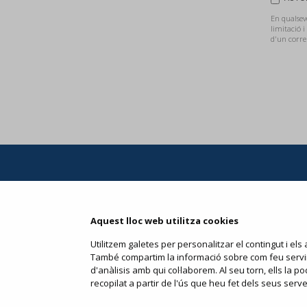
En qualsevo
limitació i
d'un corre
Condicions
Aquest lloc web utilitza cookies
Utilitzem galetes per personalitzar el contingut i els a
També compartim la informació sobre com feu servir e
d'anàlisis amb qui col·laborem. Al seu torn, ells la
recopilat a partir de l'ús que heu fet dels seus serve
Apartat de Correus, 31