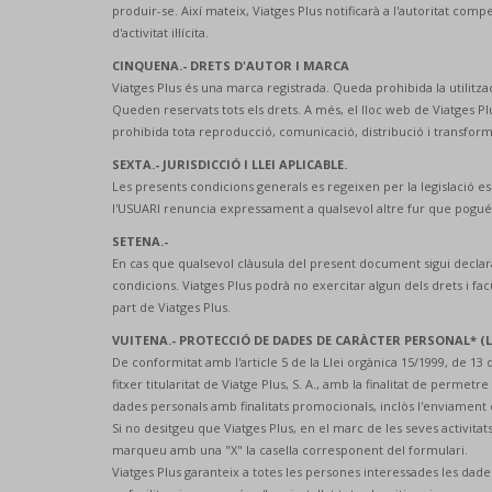
produir-se. Així mateix, Viatges Plus notificarà a l'autoritat co
d'activitat il·lícita.
CINQUENA.- DRETS D'AUTOR I MARCA
Viatges Plus és una marca registrada. Queda prohibida la utilitz
Queden reservats tots els drets. A més, el lloc web de Viatges P
prohibida tota reproducció, comunicació, distribució i transfo
SEXTA.- JURISDICCIÓ I LLEI APLICABLE.
Les presents condicions generals es regeixen per la legislació es
l'USUARI renuncia expressament a qualsevol altre fur que pogué
SETENA.-
En cas que qualsevol clàusula del present document sigui declarada
condicions. Viatges Plus podrà no exercitar algun dels drets i f
part de Viatges Plus.
VUITENA.- PROTECCIÓ DE DADES DE CARÀCTER PERSONAL* (
De conformitat amb l'article 5 de la Llei orgànica 15/1999, de 
fitxer titularitat de Viatge Plus, S. A., amb la finalitat de permetr
dades personals amb finalitats promocionals, inclòs l'enviament
Si no desitgeu que Viatges Plus, en el marc de les seves activita
marqueu amb una "X" la casella corresponent del formulari.
Viatges Plus garanteix a totes les persones interessades les dad