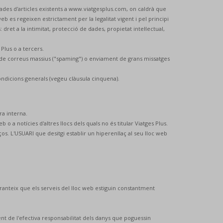
e dades d'articles existents a www.viatgesplus.com, on caldrà que
b es regeixen estrictament per la legalitat vigent i pel principi
dret a la intimitat, protecció de dades, propietat intel·lectual,
Plus o a tercers.
t de correus massius ("spaming") o enviament de grans missatges
condicions generals (vegeu clàusula cinquena).
ra interna.
b o a notícies d'altres llocs dels quals no és titular Viatges Plus.
os. L'USUARI que desitgi establir un hiperenllaç al seu lloc web
ranteix que els serveis del lloc web estiguin constantment
ent de l'efectiva responsabilitat dels danys que poguessin