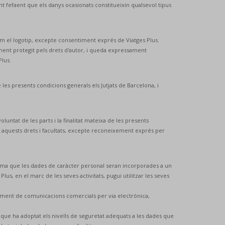
nt fefaent que els danys ocasionats constitueixin qualsevol tipus
com el logotip, excepte consentiment exprés de Viatges Plus.
ament protegit pels drets d'autor, i queda expressament
lus.
les presents condicions generals els Jutjats de Barcelona, i
luntat de les parts i la finalitat mateixa de les presents
 a aquests drets i facultats, excepte reconeixement exprés per
orma que les dades de caràcter personal seran incorporades a un
 Plus, en el marc de les seves activitats, pugui utilitzar les seves
nviament de comunicacions comercials per via electrònica,
 que ha adoptat els nivells de seguretat adequats a les dades que