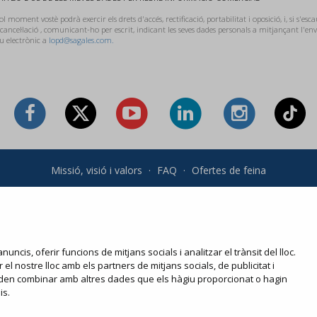
l moment vostè podrà exercir els drets d'accés, rectificació, portabilitat i oposició, i, si s'esca
 cancel·lació , comunicant-ho per escrit, indicant les seves dades personals a mitjançant l'e
u electrònic a
lopd@sagales.com.
Missió, visió i valors
·
FAQ
·
Ofertes de feina
 generals i política de privadesa
·
Condicions de compra
·
Política
Les teves compres online
Modifica o torna a imprimir el teu e-ticket
nuncis, oferir funcions de mitjans socials i analitzar el trànsit del lloc.
l nostre lloc amb els partners de mitjans socials, de publicitat i
 poden combinar amb altres dades que els hàgiu proporcionat o hagin
is.
 · 08100 Mollet del Vallès · 900 13 00 14 ·
www.viatgesplus.com
·
i