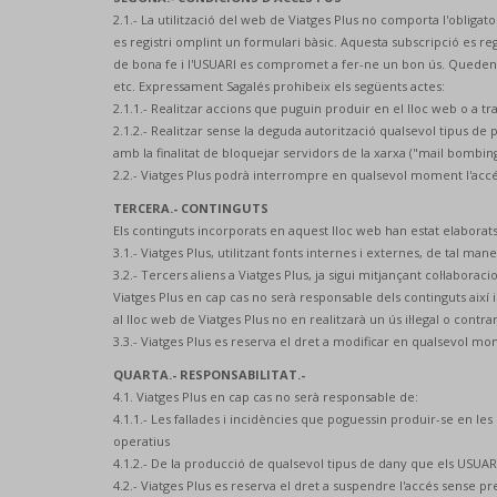
2.1.- La utilització del web de Viatges Plus no comporta l'obligat
es registri omplint un formulari bàsic. Aquesta subscripció es reg
de bona fe i l'USUARI es compromet a fer-ne un bon ús. Queden prohi
etc. Expressament Sagalés prohibeix els següents actes:
2.1.1.- Realitzar accions que puguin produir en el lloc web o a tr
2.1.2.- Realitzar sense la deguda autorització qualsevol tipus 
amb la finalitat de bloquejar servidors de la xarxa ("mail bombing
2.2.- Viatges Plus podrà interrompre en qualsevol moment l'accés 
TERCERA.- CONTINGUTS
Els continguts incorporats en aquest lloc web han estat elaborats 
3.1.- Viatges Plus, utilitzant fonts internes i externes, de tal 
3.2.- Tercers aliens a Viatges Plus, ja sigui mitjançant col·laboraci
Viatges Plus en cap cas no serà responsable dels continguts així 
al lloc web de Viatges Plus no en realitzarà un ús il·legal o contr
3.3.- Viatges Plus es reserva el dret a modificar en qualsevol mo
QUARTA.- RESPONSABILITAT.-
4.1. Viatges Plus en cap cas no serà responsable de:
4.1.1.- Les fallades i incidències que poguessin produir-se en l
operatius
4.1.2.- De la producció de qualsevol tipus de dany que els USUAR
4.2.- Viatges Plus es reserva el dret a suspendre l'accés sense p