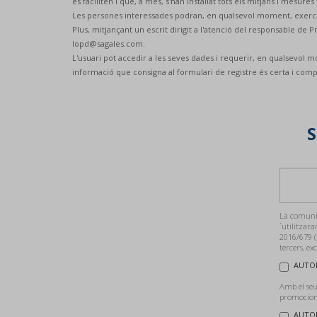
es faciliten i que, a més, s'han instal·lat tots els mitjans i mesur
Les persones interessades podran, en qualsevol moment, exercitar 
Plus, mitjançant un escrit dirigit a l'atenció del responsable de
lopd@sagales.com.
L'usuari pot accedir a les seves dades i requerir, en qualsevol mo
informació que consigna al formulari de registre és certa i comp
S
La comunic
´utilitzara
2016/679 (
tercers, ex
AUTOR
Amb el seu
promocions
AUTOR