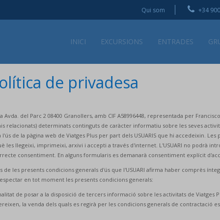
Qui som
+34 900
INICI
EXCURSIONS
ENTRADES
GR
olítica de privadesa
a la Avda. del Parc 2 08400 Granollers, amb CIF A58996448, representada per Francisco
s relacionats) determinats continguts de caràcter informatiu sobre les seves activit
l'ús de la pàgina web de Viatges Plus per part dels USUARIS que hi accedeixin. Les 
 les llegeixi, imprimeixi, arxivi i accepti a través d'internet. L'USUARI no podrà i
 correcte consentiment. En alguns formularis es demanarà consentiment explícit d'ac
es de les presents condicions generals d'ús que l'USUARI afirma haber comprès ínteg
i a respectar en tot moment les presents condicions generals:
inalitat de posar a la disposició de tercers informació sobre les activitats de Viatges
'ofereixen, la venda dels quals es regirà per les condicions generals de contractació e