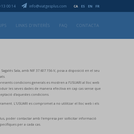
 13 00 14
info@viatgesplus.com
CA
ES
EN
FR
UPS
LINKS D'INTERÈS
FAQ
CONTACTA
 Sagalés Sala, amb NIF 37.607.156-V, posa a disposició en el seu
ats.
presents condicions generals es mostren a l'USUARI al lloc web
ntroduir les seves dades de manera efectiva en cap cas sense que
ceptació d'aquestes condicions.
rament. L'USUARI es compromet a no utilitzar el lloc web i els
 Plus, poder contactar amb l'empresa per sol·licitar informació
specífiques per a cada cas.