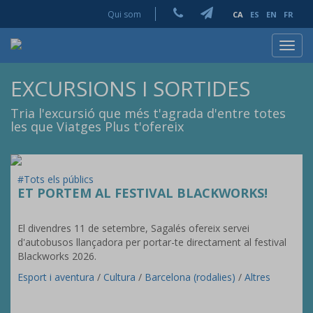
Qui som
CA
ES
EN
FR
Toggl
navig
EXCURSIONS I SORTIDES
Tria l'excursió que més t'agrada d'entre totes
les que Viatges Plus t'ofereix
#Tots els públics
ET PORTEM AL FESTIVAL BLACKWORKS!
El divendres 11 de setembre, Sagalés ofereix servei
d'autobusos llançadora per portar-te directament al festival
Blackworks 2026.
Esport i aventura
/
Cultura
/
Barcelona (rodalies)
/
Altres