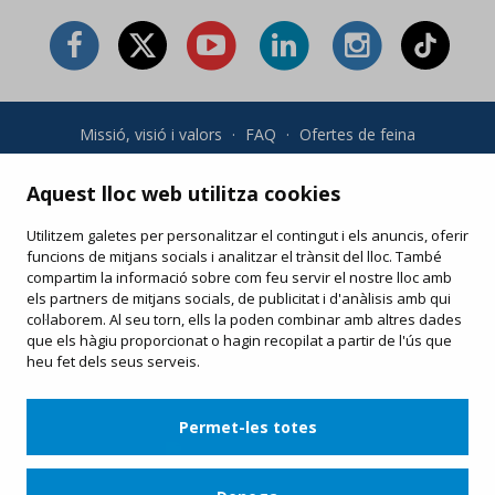
Missió, visió i valors
·
FAQ
·
Ofertes de feina
Condicions generals i política de privadesa
·
Condicions de
compra
·
Política de cookies
Aquest lloc web utilitza cookies
Utilitzem galetes per personalitzar el contingut i els anuncis, oferir
Les teves compres online
funcions de mitjans socials i analitzar el trànsit del lloc. També
Modifica o torna a imprimir el teu e-ticket
compartim la informació sobre com feu servir el nostre lloc amb
els partners de mitjans socials, de publicitat i d'anàlisis amb qui
col·laborem. Al seu torn, ells la poden combinar amb altres dades
que els hàgiu proporcionat o hagin recopilat a partir de l'ús que
heu fet dels seus serveis.
Permet-les totes