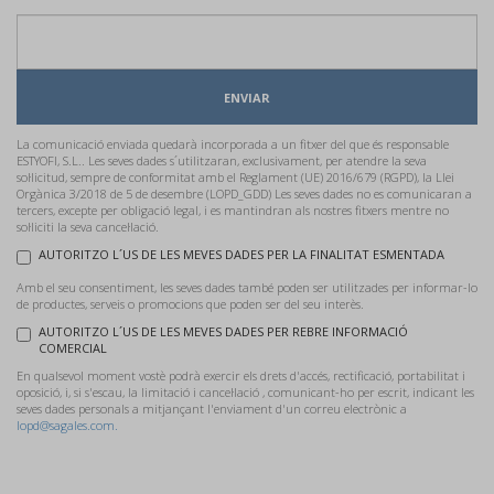
ENVIAR
La comunicació enviada quedarà incorporada a un fitxer del que és responsable
ESTYOFI, S.L.. Les seves dades s´utilitzaran, exclusivament, per atendre la seva
sol·licitud, sempre de conformitat amb el Reglament (UE) 2016/679 (RGPD), la Llei
Orgànica 3/2018 de 5 de desembre (LOPD_GDD) Les seves dades no es comunicaran a
tercers, excepte per obligació legal, i es mantindran als nostres fitxers mentre no
sol·liciti la seva cancel·lació.
AUTORITZO L´US DE LES MEVES DADES PER LA FINALITAT ESMENTADA
Amb el seu consentiment, les seves dades també poden ser utilitzades per informar-lo
de productes, serveis o promocions que poden ser del seu interès.
AUTORITZO L´US DE LES MEVES DADES PER REBRE INFORMACIÓ
COMERCIAL
En qualsevol moment vostè podrà exercir els drets d'accés, rectificació, portabilitat i
oposició, i, si s'escau, la limitació i cancel·lació , comunicant-ho per escrit, indicant les
seves dades personals a mitjançant l'enviament d'un correu electrònic a
lopd@sagales.com.