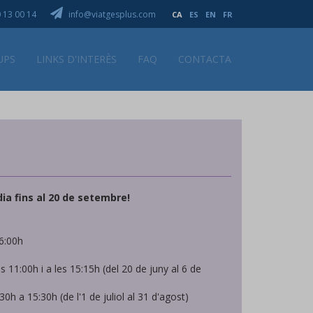
 13 00 14
info@viatgesplus.com
CA
ES
EN
FR
UPS
LINKS D'INTERÈS
FAQ
CONTACTA
ia fins al 20 de setembre!
16:00h
les 11:00h i a les 15:15h (del 20 de juny al 6 de
:30h a 15:30h (de l'1 de juliol al 31 d'agost)