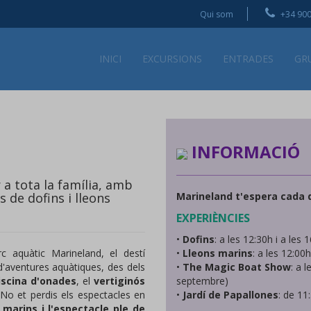
Qui som
+34 900
INICI
EXCURSIONS
ENTRADES
GR
INFORMACIÓ
r a tota la família, amb
s de dofins i lleons
Marineland t'espera cada d
EXPERIÈNCIES
•
Dofins
: a les 12:30h i a les 
rc aquàtic Marineland, el destí
•
Lleons marins
: a les 12:00h
d'aventures aquàtiques, des dels
•
The Magic Boat Show
: a 
scina d'onades
, el
vertiginós
septembre)
 No et perdis els espectacles en
•
Jardí de Papallones
: de 11
s marins i l'espectacle ple de