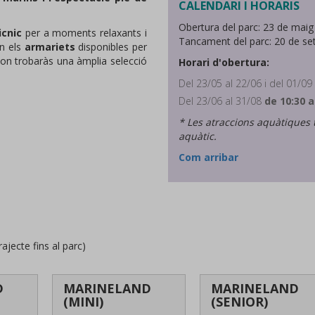
CALENDARI I HORARIS
Obertura del parc: 23 de mai
icnic
per a moments relaxants i
Tancament del parc: 20 de s
en els
armariets
disponibles per
 on trobaràs una àmplia selecció
Horari d'obertura:
Del 23/05 al 22/06 i del 01/09
Del 23/06 al 31/08
de 10:30 a
* Les atraccions aquàtiques
aquàtic.
Com arribar
ecte fins al parc)
D
MARINELAND
MARINELAND
(MINI)
(SENIOR)