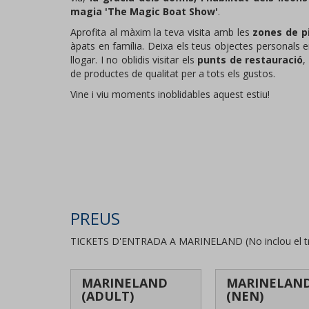
magia 'The Magic Boat Show'
.
Aprofita al màxim la teva visita amb les
zones de p
àpats en família.
Deixa els teus objectes personals 
llogar. I no oblidis visitar els
punts de restauració
,
de productes de qualitat per a tots els gustos.
Vine i viu moments inoblidables aquest estiu!
PREUS
TICKETS D'ENTRADA A MARINELAND (No inclou el traj
MARINELAND
MARINELAN
(ADULT)
(NEN)