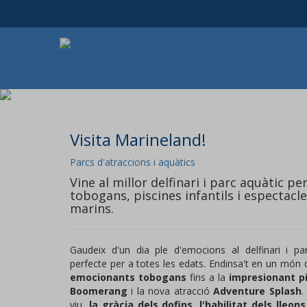
Visita Marineland!
Parcs d'atraccions i aquàtics
Vine al millor delfinari i parc aquàtic pe
tobogans, piscines infantils i espectacle
marins.
Gaudeix d'un dia ple d'emocions al delfinari i pa
perfecte per a totes les edats. Endinsa't en un món 
emocionants tobogans
fins a la
impresionant pi
Boomerang
i la nova atracció
Adventure Splash
.
viu,
la gràcia dels dofins, l'habilitat dels lleon