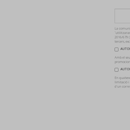
La comunic
´utilitzara
2016/679 (
tercers, ex
AUTOR
Amb el seu
promocions
AUTOR
En qualsevo
limitació i
d'un corre