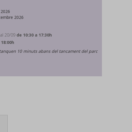
g 2026
etembre 2026
 al 20/09
de 10:30 a 17:30h
 18:00h
 tanquen 10 minuts abans del tancament del parc