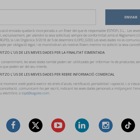
ENVIAR
ació enviada quedarà incorporada a un fitxer del que és responsable ESTYOFI, S.L.. Les seves
n, exclusivament, per atendre la seva sol·licitud, sempre de conformitat amb el Reglament (U
RGPD), la Llei Orgànica 3/2018 de 5 de desembre (LOPD_GDD) Les seves dades no es comunic
cepte per obligació legal, i es mantindran als nostres fitxers mentre no sol·liciti la seva cancel·l
ITZO L´US DE LES MEVES DADES PER LA FINALITAT ESMENTADA
 consentiment, les seves dades també poden ser utilitzades per informar-lo de productes, ser
 que poden ser del seu interès.
ITZO L´US DE LES MEVES DADES PER REBRE INFORMACIÓ COMERCIAL
l moment vostè podrà exercir els drets d'accés, rectificació, portabilitat i oposició, i, si s'esca
 cancel·lació , comunicant-ho per escrit, indicant les seves dades personals a mitjançant l'e
u electrònic a
lopd@sagales.com.