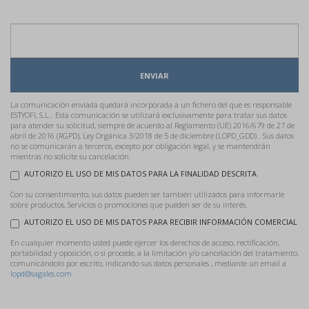
ENVIAR
La comunicación enviada quedará incorporada a un fichero del que es responsable
ESTYOFI, S.L.. Esta comunicación se utilizará exclusivamente para tratar sus datos
para atender su solicitud, siempre de acuerdo al Reglamento (UE) 2016/679 de 27 de
abril de 2016 (RGPD), Ley Orgánica 3/2018 de 5 de diciembre (LOPD_GDD) . Sus datos
no se comunicarán a terceros, excepto por obligación legal, y se mantendrán
mientras no solicite su cancelación.
AUTORIZO EL USO DE MIS DATOS PARA LA FINALIDAD DESCRITA
Con su consentimiento, sus datos pueden ser también utilizados para informarle
sobre productos, Servicios o promociones que pueden ser de su interés.
AUTORIZO EL USO DE MIS DATOS PARA RECIBIR INFORMACIÓN COMERCIAL
En cualquier momento usted puede ejercer los derechos de acceso, rectificación,
portabilidad y oposición, o si procede, a la limitación y/o cancelación del tratamiento,
comunicándolo por escrito, indicando sus datos personales , mediante un email a
lopd@sagales.com