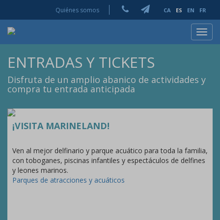
Quiénes somos
CA
ES
EN
FR
Toggl
navig
ENTRADAS Y TICKETS
Disfruta de un amplio abanico de actividades y
compra tu entrada anticipada
¡VISITA MARINELAND!
Ven al mejor delfinario y parque acuático para toda la familia,
con toboganes, piscinas infantiles y espectáculos de delfines
y leones marinos.
Parques de atracciones y acuáticos