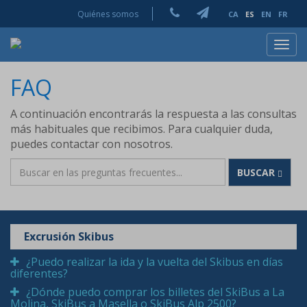
Quiénes somos
CA
ES
EN
FR
Toggl
navig
FAQ
A continuación encontrarás la respuesta a las consultas
más habituales que recibimos. Para cualquier duda,
puedes contactar con nosotros.
BUSCAR
Excrusión Skibus
¿Puedo realizar la ida y la vuelta del Skibus en días
diferentes?
¿Dónde puedo comprar los billetes del SkiBus a La
Molina, SkiBus a Masella o SkiBus Alp 2500?