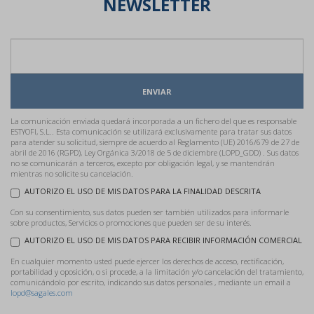
NEWSLETTER
ENVIAR
La comunicación enviada quedará incorporada a un fichero del que es responsable
ESTYOFI, S.L.. Esta comunicación se utilizará exclusivamente para tratar sus datos
para atender su solicitud, siempre de acuerdo al Reglamento (UE) 2016/679 de 27 de
abril de 2016 (RGPD), Ley Orgánica 3/2018 de 5 de diciembre (LOPD_GDD) . Sus datos
no se comunicarán a terceros, excepto por obligación legal, y se mantendrán
mientras no solicite su cancelación.
AUTORIZO EL USO DE MIS DATOS PARA LA FINALIDAD DESCRITA
Con su consentimiento, sus datos pueden ser también utilizados para informarle
sobre productos, Servicios o promociones que pueden ser de su interés.
AUTORIZO EL USO DE MIS DATOS PARA RECIBIR INFORMACIÓN COMERCIAL
En cualquier momento usted puede ejercer los derechos de acceso, rectificación,
portabilidad y oposición, o si procede, a la limitación y/o cancelación del tratamiento,
comunicándolo por escrito, indicando sus datos personales , mediante un email a
lopd@sagales.com