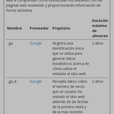
web a comprender cómo interactúan los visitantes con las
páginas web reuniendo y proporcionando información de
forma anónima.
Duración
máxima
Nombre
Proveedor
Propósito
de
almacenam
_ga
Google
Registra una
2 años
identificación única
que se utiliza para
generar datos
estadísticos acerca de
cómo utiliza el
visitante el sitio web.
_ga_#
Google
Recopila datos sobre
2 años
el número de veces
que un usuario ha
visitado el sitio web
además de las fechas
de la primera visita y
de la más reciente.