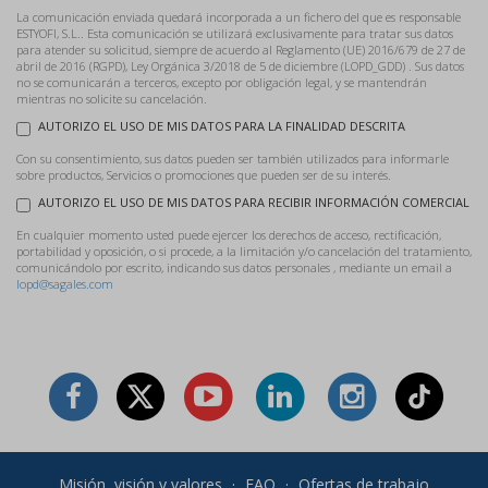
La comunicación enviada quedará incorporada a un fichero del que es responsable
ESTYOFI, S.L.. Esta comunicación se utilizará exclusivamente para tratar sus datos
para atender su solicitud, siempre de acuerdo al Reglamento (UE) 2016/679 de 27 de
abril de 2016 (RGPD), Ley Orgánica 3/2018 de 5 de diciembre (LOPD_GDD) . Sus datos
no se comunicarán a terceros, excepto por obligación legal, y se mantendrán
mientras no solicite su cancelación.
AUTORIZO EL USO DE MIS DATOS PARA LA FINALIDAD DESCRITA
Con su consentimiento, sus datos pueden ser también utilizados para informarle
sobre productos, Servicios o promociones que pueden ser de su interés.
AUTORIZO EL USO DE MIS DATOS PARA RECIBIR INFORMACIÓN COMERCIAL
En cualquier momento usted puede ejercer los derechos de acceso, rectificación,
portabilidad y oposición, o si procede, a la limitación y/o cancelación del tratamiento,
comunicándolo por escrito, indicando sus datos personales , mediante un email a
lopd@sagales.com
Misión, visión y valores
·
FAQ
·
Ofertas de trabajo