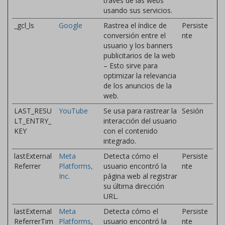
través de las webs
usando sus servicios.
_gcl_ls
Google
Rastrea el índice de
Persiste
conversión entre el
nte
usuario y los banners
publicitarios de la web
– Esto sirve para
optimizar la relevancia
de los anuncios de la
web.
LAST_RESU
YouTube
Se usa para rastrear la
Sesión
LT_ENTRY_
interacción del usuario
KEY
con el contenido
integrado.
lastExternal
Meta
Detecta cómo el
Persiste
Referrer
Platforms,
usuario encontró la
nte
Inc.
página web al registrar
su última dirección
URL.
lastExternal
Meta
Detecta cómo el
Persiste
ReferrerTim
Platforms,
usuario encontró la
nte