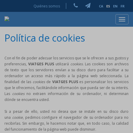
Quiénes somos
CA
ES
EN
FR
Toggl
navig
Política de cookies
Con el fin de poder adecuar los servicios que se le ofrecen a sus gustos y
preferencias,
VIATGES PLUS
utilizará
cookies
. Las cookies son archivos
de texto que los servidores envían a su disco duro para facilitar a su
ordenador un acceso más rápido a la página web seleccionada. La
finalidad de las
cookies
de
VIATGES PLUS
es personalizar los servicios
que le ofrecemos, facilitándole información que pueda ser de su interés.
Las
cookies
no extraen información de su ordenador, ni determinan
dónde se encuentra usted.
Si a pesar de ello, usted no desea que se instale en su disco duro
una
cookie
, pedimos configure el navegador de su ordenador para no
recibirlas. Sin embargo, le hacemos notar que, en todo caso, la calidad
del funcionamiento de la página web puede disminuir.