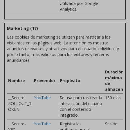
Utilizada por Google
Analytics.
Marketing (17)
Las cookies de marketing se utilizan para rastrear a los
visitantes en las páginas web. La intención es mostrar
anuncios relevantes y atractivos para el usuario individual, y
por lo tanto, más valiosos para los editores y terceros
anunciantes.
Duración
máxima
Nombre
Proveedor
Propósito
de
almacenam
__Secure-
YouTube
Se usa para rastrear la
180 días
ROLLOUT_T
interacción del usuario
OKEN
con el contenido
integrado.
__Secure-
YouTube
Registra las
Sesión
YEC
preferencias del