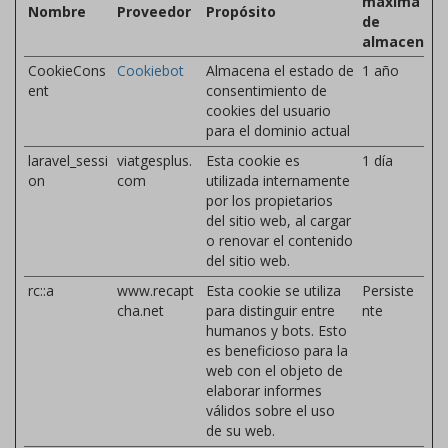
máxima
Nombre
Proveedor
Propósito
de
almacenam
CookieCons
Cookiebot
Almacena el estado de
1 año
ent
consentimiento de
cookies del usuario
para el dominio actual
laravel_sessi
viatgesplus.
Esta cookie es
1 día
on
com
utilizada internamente
por los propietarios
del sitio web, al cargar
o renovar el contenido
del sitio web.
rc::a
www.recapt
Esta cookie se utiliza
Persiste
cha.net
para distinguir entre
nte
humanos y bots. Esto
es beneficioso para la
web con el objeto de
elaborar informes
válidos sobre el uso
de su web.