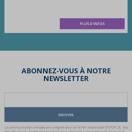
PLUS D'INFOS
ABONNEZ-VOUS À NOTRE
NEWSLETTER
ENVOYER
La communication envoyée sera intégrée dans un fichier responsable ESTYOFI, SL. Vos
données seront utilisées exclusivement pour répondre à votre demande, toujours en