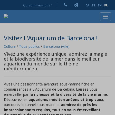
Qui sommes-nous ?
CA
ES
EN
FR
Toggl
navig
Visitez L'Aquàrium de Barcelona !
Culture
/
Tous publics
/
Barcelona (ville)
Vivez une expérience unique, admirez la magie
et la biodiversité de la mer dans le meilleur
aquarium du monde sur le thème
méditerranéen.
Vivez une passionnante aventure sous-marine riche en
connaissances à L'Aquàrium de Barcelona. Laissez-vous
émerveiller par
la richesse et la diversité de la vie marine
.
Découvrez les
aquariums méditerranéens et tropicaux
,
parcourez le tunnel sous-marin et
admirez de près les
impressionnants requins, tout en vous émerveillant
devant plus de 450 espèces marines
.