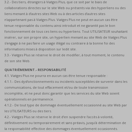
3.2.- Des tiers, étrangers à Viatges Plus, que ce soit par le biais de
collaborations directes sur le site Web ou présents via des hyperliens ou des
liens menant à d’autres sites Web ou à des articles d’autres sites
n’appartenant pas à Viatges Plus. Viatges Plus ne peut en aucun cas être
tenue responsable du contenu ainsi introduit et ne garantit pas le bon
fonctionnement de tous ces liens ou hyperliens. Tout UTILISATEUR souhaitant
insérer, sur son propre site, un hyperlien menant au site Web de Viatges Plus
s’engage à ne pas faire un usage illégal ou contraire à la bonne foi des
informations mises à disposition sur ledit site.
3.3.- Viatges Plus se réserve le droit de modifier, à tout moment, le contenu
de son site Web.
QUATRIÈMEMENT.- RESPONSABILITÉ
4.1. Viatges Plus ne pourra en aucun cas être tenue responsable :
4.1.1.- Des dysfonctionnements ou incidents susceptibles de survenir dans les
communications, de tout effacement et/ou de toute transmission
incomplète, et ne peut donc garantir que les services du site Web soient
opérationnels en permanence.
4.1.2.- De tout type de dommage éventuellement occasionné au site Web par
les UTILISATEURS ou des tiers.
4.2.- Viatges Plus se réserve le droit d’en suspendre l’accès à volonté,
définitivement ou temporairement et sans préavis, jusqu’à détermination de
la responsabilité effective des dommages éventuellement occasionnés.