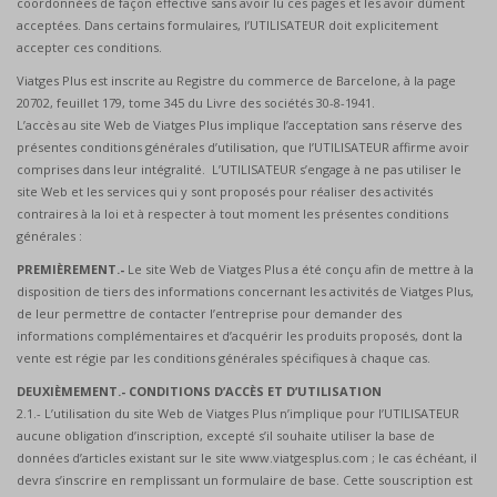
coordonnées de façon effective sans avoir lu ces pages et les avoir dûment
acceptées. Dans certains formulaires, l’UTILISATEUR doit explicitement
accepter ces conditions.
Viatges Plus est inscrite au Registre du commerce de Barcelone, à la page
20702, feuillet 179, tome 345 du Livre des sociétés 30-8-1941.
L’accès au site Web de Viatges Plus implique l’acceptation sans réserve des
présentes conditions générales d’utilisation, que l’UTILISATEUR affirme avoir
comprises dans leur intégralité. L’UTILISATEUR s’engage à ne pas utiliser le
site Web et les services qui y sont proposés pour réaliser des activités
contraires à la loi et à respecter à tout moment les présentes conditions
générales :
PREMIÈREMENT.-
Le site Web de Viatges Plus a été conçu afin de mettre à la
disposition de tiers des informations concernant les activités de Viatges Plus,
de leur permettre de contacter l’entreprise pour demander des
informations complémentaires et d’acquérir les produits proposés, dont la
vente est régie par les conditions générales spécifiques à chaque cas.
DEUXIÈMEMENT.- CONDITIONS D’ACCÈS ET D’UTILISATION
2.1.- L’utilisation du site Web de Viatges Plus n’implique pour l’UTILISATEUR
aucune obligation d’inscription, excepté s’il souhaite utiliser la base de
données d’articles existant sur le site
www.viatgesplus.com
; le cas échéant, il
devra s’inscrire en remplissant un formulaire de base. Cette souscription est