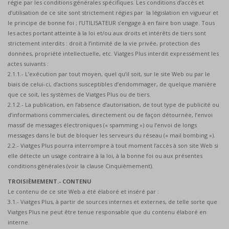
régie par les conditions générales spécifiques. Les conditions d’accès et
d’utilisation de ce site sont strictement régies par la législation en vigueur et
le principe de bonne foi ; l’UTILISATEUR s’engage à en faire bon usage. Tous
les actes portant atteinte à la loi et/ou aux droits et intérêts de tiers sont
strictement interdits : droit à l’intimité de la vie privée, protection des
données, propriété intellectuelle, etc. Viatges Plus interdit expressément les
actes suivants :
2.1.1.- L’exécution par tout moyen, quel qu’il soit, sur le site Web ou par le
biais de celui-ci, d’actions susceptibles d’endommager, de quelque manière
que ce soit, les systèmes de Viatges Plus ou de tiers.
2.1.2.- La publication, en l’absence d’autorisation, de tout type de publicité ou
d’informations commerciales, directement ou de façon détournée, l’envoi
massif de messages électroniques (« spamming ») ou l’envoi de longs
messages dans le but de bloquer les serveurs du réseau (« mail bombing »).
2.2.- Viatges Plus pourra interrompre à tout moment l’accès à son site Web si
elle détecte un usage contraire à la loi, à la bonne foi ou aux présentes
conditions générales (voir la clause Cinquièmement).
TROISIÈMEMENT.- CONTENU
Le contenu de ce site Web a été élaboré et inséré par :
3.1.- Viatges Plus, à partir de sources internes et externes, de telle sorte que
Viatges Plus ne peut être tenue responsable que du contenu élaboré en
interne.