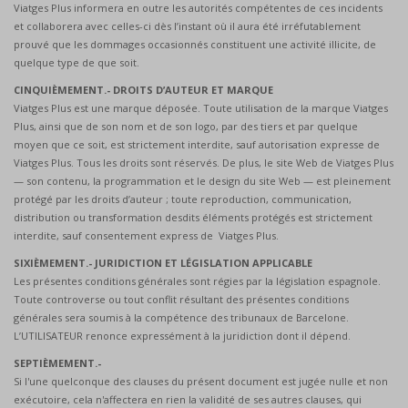
Viatges Plus informera en outre les autorités compétentes de ces incidents
et collaborera avec celles-ci dès l’instant où il aura été irréfutablement
prouvé que les dommages occasionnés constituent une activité illicite, de
quelque type de que soit.
CINQUIÈMEMENT.- DROITS D’AUTEUR ET MARQUE
Viatges Plus est une marque déposée. Toute utilisation de la marque Viatges
Plus, ainsi que de son nom et de son logo, par des tiers et par quelque
moyen que ce soit, est strictement interdite, sauf autorisation expresse de
Viatges Plus. Tous les droits sont réservés. De plus, le site Web de Viatges Plus
— son contenu, la programmation et le design du site Web — est pleinement
protégé par les droits d’auteur ; toute reproduction, communication,
distribution ou transformation desdits éléments protégés est strictement
interdite, sauf consentement express de Viatges Plus.
SIXIÈMEMENT.- JURIDICTION ET LÉGISLATION APPLICABLE
Les présentes conditions générales sont régies par la législation espagnole.
Toute controverse ou tout conflit résultant des présentes conditions
générales sera soumis à la compétence des tribunaux de Barcelone.
L’UTILISATEUR renonce expressément à la juridiction dont il dépend.
SEPTIÈMEMENT.-
Si l'une quelconque des clauses du présent document est jugée nulle et non
exécutoire, cela n'affectera en rien la validité de ses autres clauses, qui