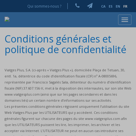
Qui sommes-nous ?
CA
ES
EN
FR
Toggl
navig
Conditions générales et
politique de confidentialité
Viatges Plus, S.A. (ci-après « Viatges Plus »), domiciliée Plaça de Tetuan, 30,
entl. 1a, détentrice du code d’identification fiscale (CIF) nº A-08005696,
représentée par Francisco Sagalés Sala, détenteur du numéro d’identification
fiscale (NIF) 37.607.156-V, met à la disposition des internautes, sur son site Web
www.viatgesplus.com (ainsi que sur les pages secondaires et dans les
domaines liés) un certain nombre d’informations sur ses activités.
Les présentes conditions générales régissent uniquement l’utilisation du site
Web Viatges Plus par les UTILISATEURS qui y accèdent. Ces conditions
générales figurent sur chacune des pages du site www.viatgesplus.com afin
que les UTILISATEURS puissent les lire, les imprimer, les archiver et les
accepter via Internet. L’UTILISATEUR ne peut en aucun cas introduire ses