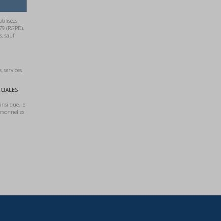
ilisées
79 (RGPD),
, sauf
 services
CIALES
nsi que, le
rsonnelles