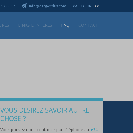
 13 00 14
info@viatgesplus.com
CA
ES
EN
FR
UPES
LINKS D'INTERÈS
FAQ
CONTACT
VOUS DÉSIREZ SAVOIR AUTRE
CHOSE ?
Vous pouvez nous contacter par téléphone au
+34