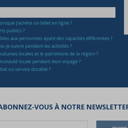
rsque j’achète un billet en ligne ?
ts publics ?
sibles aux personnes ayant des capacités différentes ?
is-je suivre pendant les activités ?
outumes locales et le patrimoine de la région ?
mmunauté locale pendant mon voyage ?
uit ou service durable ?
ABONNEZ-VOUS À NOTRE NEWSLETTE
ENVOYER