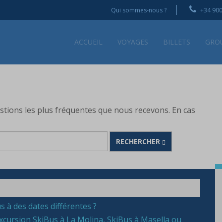
Qui sommes-nous ?
+34 900
ACCUEIL
VOYAGES
BILLETS
GRO
stions les plus fréquentes que nous recevons. En cas
RECHERCHER
us à des dates différentes ?
’excursion SkiBus à La Molina, SkiBus à Masella ou