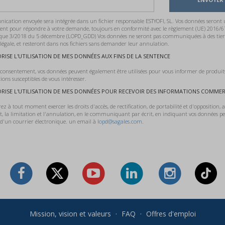
cation envoyée sera intégrée dans un fichier responsable ESTYOFI, SL. Vos données seront ut
ent pour répondre à votre demande, toujours en conformité avec le règlement (UE) 2016/6
que 3/2018 du 5 décembre (LOPD_GDD) Vos données ne seront pas communiquées à des tiers
 légale, et resteront dans nos fichiers sans demander leur annulation.
ORISE L'UTILISATION DE MES DONNÉES AUX FINS DE LA SENTENCE
 consentement, vos données peuvent également être utilisées pour vous informer de produits,
ons susceptibles de vous intéresser.
ORISE L'UTILISATION DE MES DONNÉES POUR RECEVOIR DES INFORMATIONS COMMER
z à tout moment exercer les droits d'accès, de rectification, de portabilité et d'opposition, ai
t, la limitation et l'annulation, en le communiquant par écrit, en indiquant vos données pe
'un courrier électronique. un email à
lopd@sagales.com.
Mission, vision et valeurs
·
FAQ
·
Offres d'emploi