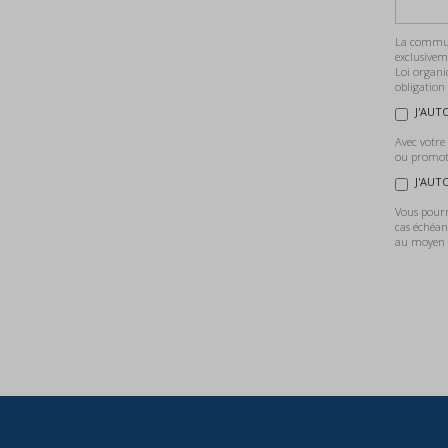
La communi
exclusivem
Loi organi
obligation
J'AUT
Avec votre
ou promoti
J'AUT
Vous pourre
cas échéan
au moyen d