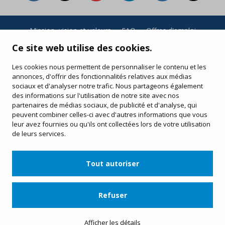
Mission, vision et valeurs
·
FAQ
·
Offres d'emploi
Conditions générales et politique de confidentialité
·
Ce site web utilise des cookies.
Conditions d’achat
·
Politique de cookies
Les cookies nous permettent de personnaliser le contenu et les
annonces, d'offrir des fonctionnalités relatives aux médias
Vos achats en ligne
sociaux et d'analyser notre trafic. Nous partageons également
Modifiez ou réimprimez votre billet électronique
des informations sur l'utilisation de notre site avec nos
partenaires de médias sociaux, de publicité et d'analyse, qui
peuvent combiner celles-ci avec d'autres informations que vous
leur avez fournies ou qu'ils ont collectées lors de votre utilisation
de leurs services.
Tout autoriser
Refuser
Apartat de Correus, 31 · 08100 Mollet del Vallès · 900 13 00 14 ·
www.viatgesplus.com
Afficher les détails
·
info@viatgesplus.com