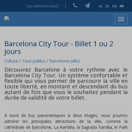
Qui sommes-nous ?
CA
ES
EN
FR
Toggl
navig
Barcelona City Tour - Billet 1 ou 2
jours
Culture
/
Tous publics
/
Barcelona (ville)
Découvrez Barcelone à votre rythme avec le
Barcelona City Tour. Un système confortable et
flexible qui vous permet de parcourir la ville en
toute liberté, en montant et descendant du bus
autant de fois que vous le souhaitez pendant la
durée de validité de votre billet.
À bord de bus panoramiques à deux étages, vous pourrez
admirer les principales attractions de la ville, comme la
cathédrale de Barcelone, La Rambla, la Sagrada Família, le Park