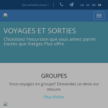
Qui sommes-nous ?
CA
ES
EN
FR
Toggl
navig
VOYAGES ET SORTIES
Choisissez l'excursion que vous aimez parmi
toutes que Viatges Plus offre.
GROUPES
Vous voyagez en groupe? Demandez un devis sur
mesure.
Plus d’infos