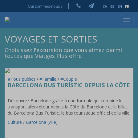
Qui sommes-nous ?
CA
ES
EN
FR
Toggl
navig
VOYAGES ET SORTIES
Choisissez l'excursion que vous aimez parmi
toutes que Viatges Plus offre.
#Tous publics
/
#Famille
/
#Couple
BARCELONA BUS TURÍSTIC DEPUIS LA CÔTE
Découvrez Barcelone grâce à une formule qui combine le
transport aller-retour depuis la Côte du Barcelone et le billet
du Barcelona Bus Turístic, le bus touristique officiel de la ville.
Culture
/
Barcelona (ville)