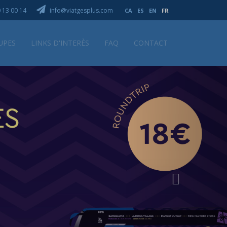
 13 00 14
info@viatgesplus.com
CA
ES
EN
FR
UPES
LINKS D'INTERÈS
FAQ
CONTACT
Next