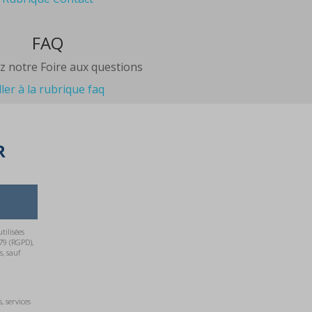
FAQ
z notre Foire aux questions
ller à la rubrique faq
R
ilisées
79 (RGPD),
, sauf
 services