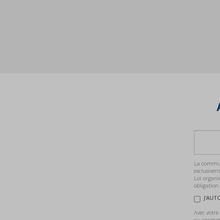
La communi
exclusivem
Loi organi
obligation
J'AUT
Avec votre
ou promoti