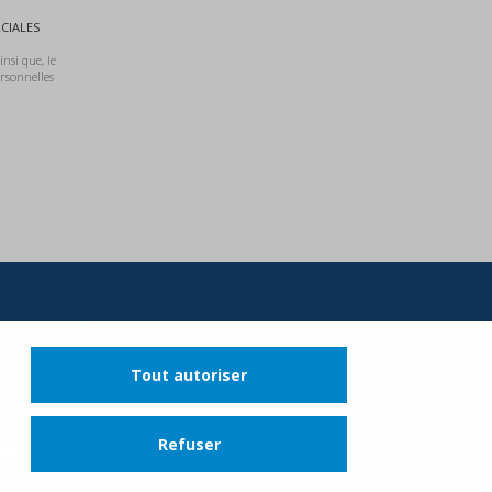
CIALES
nsi que, le
rsonnelles
que de cookies
Tout autoriser
Refuser