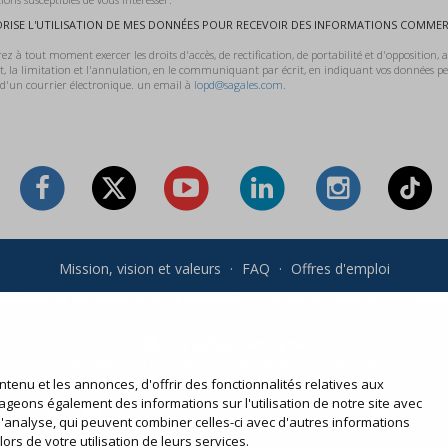
ORISE L'UTILISATION DE MES DONNÉES POUR RECEVOIR DES INFORMATIONS COMMER
z à tout moment exercer les droits d'accès, de rectification, de portabilité et d'opposition, ai
t, la limitation et l'annulation, en le communiquant par écrit, en indiquant vos données pe
'un courrier électronique. un email à
lopd@sagales.com.
Mission, vision et valeurs
·
FAQ
·
Offres d'emploi
nérales et politique de confidentialité
·
Conditions d’achat
·
Politi
Vos achats en ligne
Modifiez ou réimprimez votre billet électronique
tenu et les annonces, d'offrir des fonctionnalités relatives aux
ageons également des informations sur l'utilisation de notre site avec
d'analyse, qui peuvent combiner celles-ci avec d'autres informations
ors de votre utilisation de leurs services.