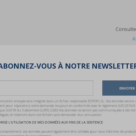
Consulte
A
ABONNEZ-VOUS À NOTRE NEWSLETTE
ENVOYER
cation envoyée sera intégrée dans un fichier responsable ESTYOFI, SL. Vos données seront ut
ent pour répondre à votre demande, toujours en conformité avec le règlement (UE) 2016/6
que 3/2018 du 5 décembre (LOPD_GDD) Vos données ne seront pas communiquées à des tiers
 légale, et resteront dans nos fichiers sans demander leur annulation.
ORISE L'UTILISATION DE MES DONNÉES AUX FINS DE LA SENTENCE
 consentement, vos données peuvent également être utilisées pour vous informer de produits,
ons susceptibles de vous intéresser.