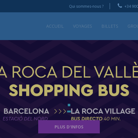
Qui sommes-nous ?
+34 900
ACCUEIL
VOYAGES
BILLETS
GRO
PLUS D'INFOS